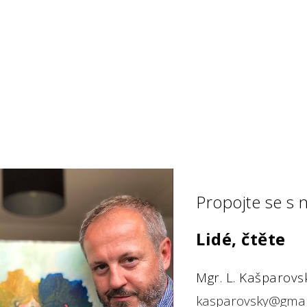
ip to main content
Skip to navigat
Propojte se s 
Lidé, čtěte
M
gr. L. Kašparovs
kasparovsky@gmai