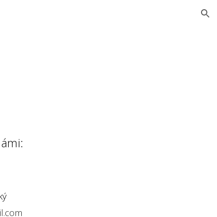
ion
námi
:
ký
l.com