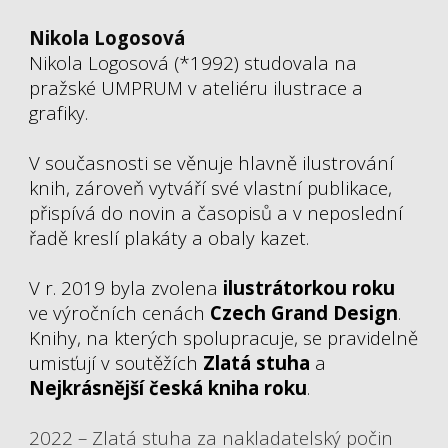
Nikola Logosová
Nikola Logosová (*1992) studovala na
pražské UMPRUM v ateliéru ilustrace a
grafiky.
V současnosti se věnuje hlavně ilustrování
knih, zároveň vytváří své vlastní publikace,
přispívá do novin a časopisů a v neposlední
řadě kreslí plakáty a obaly kazet.
V r. 2019 byla zvolena
ilustrátorkou roku
ve výročních cenách
Czech Grand Design
.
Knihy, na kterých spolupracuje, se pravidelně
umisťují v soutěžích
Zlatá stuha
a
Nejkrásnější česká kniha roku
.
2022 – Zlatá stuha za nakladatelský počin