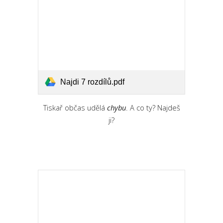
Najdi 7 rozdílů.pdf
Tiskař občas udělá
chybu
. A co ty? Najdeš
ji?