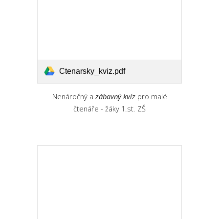
Ctenarsky_kviz.pdf
Nenáročný a
zábavný kvíz
pro malé
čtenáře - žáky 1.st. ZŠ