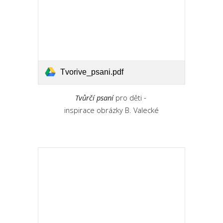
Tvorive_psani.pdf
Tvůrčí psaní
p
ro děti
-
inspirace obrázky B. Valecké