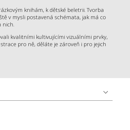
rázkovým knihám, k dětské beletrii. Tvorba
ještě v mysli postavená schémata, jak má co
m nich.
li kvalitními kultivujícími vizuálními prvky,
ustrace pro ně, děláte je zároveň i pro jejich