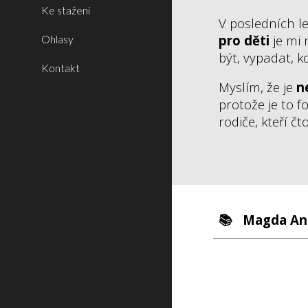
Ke stažení
V posledních le
pro děti
je mi
Ohlasy
být, vypadat, 
Kontakt
Myslím, že je
n
protože je to fo
rodiče, kteří č
📚
Magda An