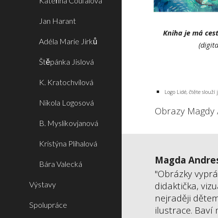
Kateřina Coufalová
Jan Harant
Kniha je má ces
Adéla Marie Jirků
(digit
Štěpánka Jislová
K. Kratochvílová
Logo Lidé, čtěte slouž
Nikola Logosová
O
braz
y
Magd
y
B. Myslikovjanová
Kristýna Plíhalová
Magda Andre
Bára Valecká
"Obrázky vypráv
Výstavy
didaktička, viz
nejraději děte
Spolupráce
ilustrace. Baví