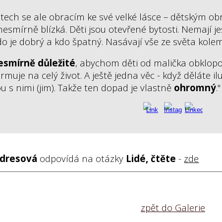
tech se ale obracím ke své velké lásce – dětským ob
 nesmírně blízká. Děti jsou otevřené bytosti. Nemají 
kdo je dobrý a kdo špatný. Nasávají vše ze světa kole
esmírně důležité
, abychom děti od malička obklopova
rmuje na celý život. A ještě jedna věc - když děláte il
tou s nimi (jim). Takže ten dopad je vlastně
ohromný
."
dresová
odpovídá na otázky
Lidé, čtěte
-
zde
zpět do Galerie