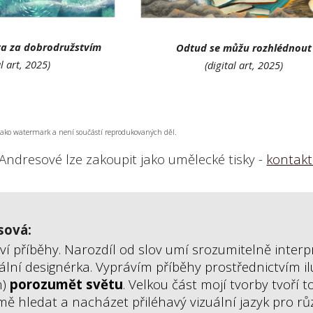
ta za dobrodružstvím
Odtud se můžu rozhlédnout
al art, 2025)
(digital art, 2025)
í jako watermark a není součástí reprodukovaných děl.
Andresov
é
lze zakoupit jako umělecké tisky
-
kontakt
sová:
í příběhy. Narozdíl od slov umí srozumitelně interpre
uální designérka. Vyprávím příběhy prostřednictvím il
m)
porozumět světu
. Velkou část mojí tvorby tvoří 
 mě hledat a nacházet přiléhavý vizuální jazyk pro rů