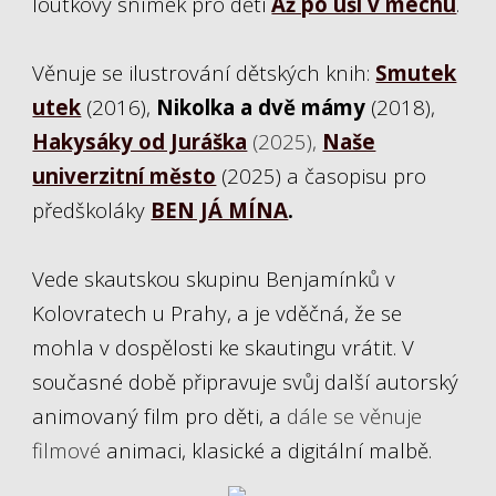
loutkový snímek pro děti
Až po uši v mechu
.
Věnuje se ilustrování dětských knih:
Smutek
utek
(2016),
Nikolka a dvě mámy
(2018),
Hakysáky od Juráška
(2025),
Naše
univerzitní město
(2025)
a časopisu pro
předškoláky
BEN JÁ MÍNA
.
Vede skautskou skupinu Benjamínků v
Kolovratech u Prahy, a je vděčná, že se
mohla v dospělosti ke skautingu vrátit. V
současné době připravuje svůj další autorský
animovaný film pro děti, a
dále se věnuje
filmové
animaci, klasické a digitální malbě.