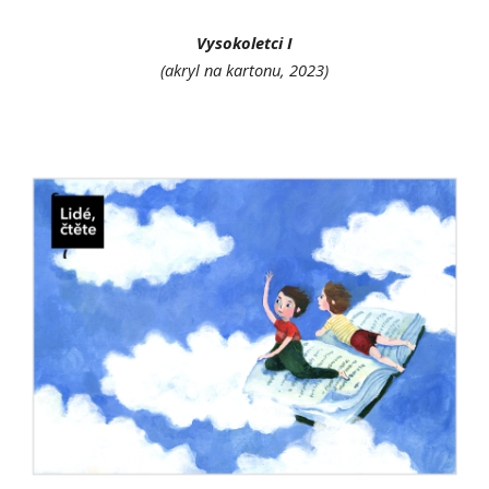
Vysokoletci I
(akryl na kartonu, 202
3
)