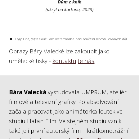
Dům z knih
(akryl na kartonu, 2023)
Logo Lidé, čtěte slouží jako watermark a není součástí reprodukovaných děl.
Obrazy
Báry Valecké
lze zakoupit jako
umělecké tisky
-
kontaktujte nás
.
Bára Valecká
vystudovala UMPRUM, ateliér
filmové a televizní grafiky. Po absolvování
začala pracovat jako animátorka loutek ve
studiu Hafan Film. Ve stejném studiu vznikl
také její první autorský film – krátkometrážní