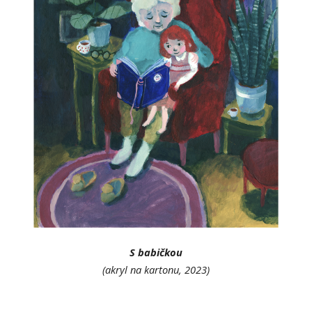
S babičkou
(akryl na kartonu, 202
3
)